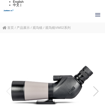
English
中文 |
首页
/
产品展示
/
观鸟镜
/
观鸟镜VW02系列