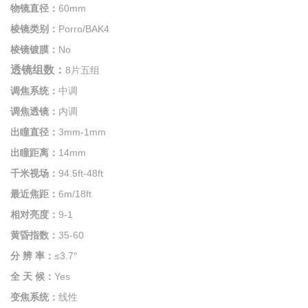
物镜直径：
60mm
棱镜类别：
Porro/BAK4
棱镜镀膜：
No
透镜组数：
8片五组
调焦系统：
中调
调焦透镜：
内调
出瞳直径：
3mm-1mm
出瞳距离：
14mm
千米视场：
94.5ft-48ft
最近焦距：
6
m/18ft
相对亮度：
9-1
黄昏指数：
35-60
分 辨 率：
≤3.7°
全 天 候：
Yes
变焦系统：
线性