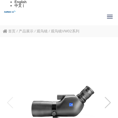
English
中文 |
首页
/
产品展示
/
观鸟镜
/
观鸟镜VW02系列