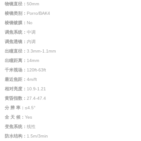
物镜直径：
50mm
棱镜类别：
Porro/BAK4
棱镜镀膜：
No
调焦
系统：
中调
调焦透镜：
内调
出瞳直径：
3.3mm-1.1mm
出瞳距离：
14mm
千米视场：
120ft-63ft
最近焦距：
4m/ft
相对亮度：
10.9-1.21
黄昏指数：
27.4-47.4
分 辨 率：
≤4.5°
全 天 候：
Yes
变焦系统：
线性
防水结构：
1.5m/3min