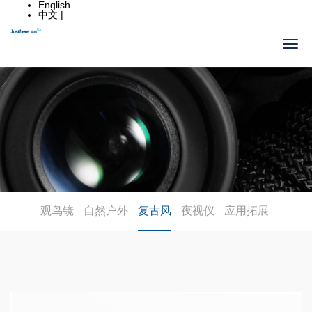
English
中文 |
观鸟镜
自然户外
复古风
夜视仪
应用拓展