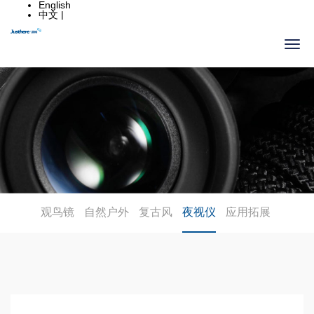
English
中文 |
观鸟镜
自然户外
复古风
夜视仪
应用拓展