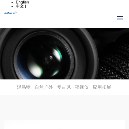
English
中文 |
观鸟镜
自然户外
复古风
夜视仪
应用拓展