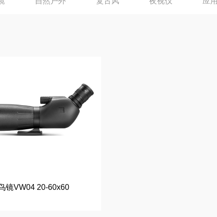
镜
自然户外
复古风
夜视仪
应
鸟镜VW04 20-60x60