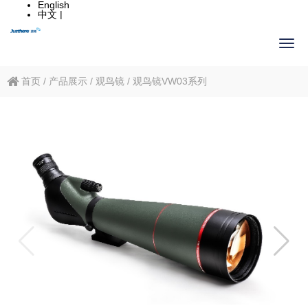
English
中文 |
首页
/
产品展示
/
观鸟镜
/
观鸟镜VW03系列