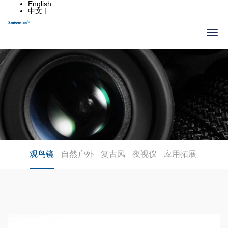
English
中文 |
观鸟镜
自然户外
复古风
夜视仪
应用拓展